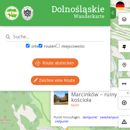
Dolnośląskie
Wanderkarte
orte
routen
miejscowości
Route abstecken
Zeichne eine Route
×
Marcinków – ruiny
kościoła
Mehr
Punkt hinzufügen:
startpunkt
zwischenpunkt
zielpunkt