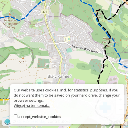
Our website uses cookies, incl. for statistical purposes. If you
do not want them to be saved on your hard drive, change your
+
browser settings.
Więcej na ten temat...
−
accept_website_cookies
©
OpenStreetMap
contributors
500 m