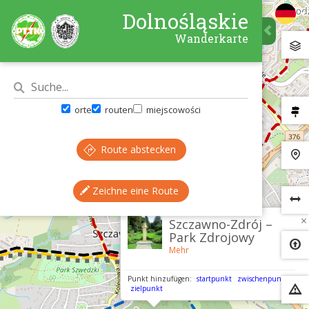
Dolnośląskie
Wanderkarte
orte
routen
miejscowości
Route abstecken
Zeichne eine Route
×
Szczawno-Zdrój –
Park Zdrojowy
Mehr
Punkt hinzufügen:
startpunkt
zwischenpunkt
zielpunkt