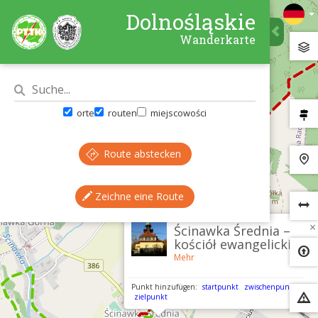
Dolnośląskie
Wanderkarte
orte
routen
miejscowości
Route abstecken
Zeichne eine Route
×
Ścinawka Średnia –
kościół ewangelicki
Mehr
Punkt hinzufügen:
startpunkt
zwischenpunkt
zielpunkt