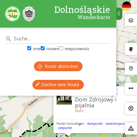
Dolnośląskie
Wanderkarte
orte
routen
miejscowości
Route abstecken
Zeichne eine Route
×
Duszniki-Zdrój –
Dom Zdrojowy i
pijalnia
Mehr
Punkt hinzufügen:
startpunkt
zwischenpunkt
zielpunkt