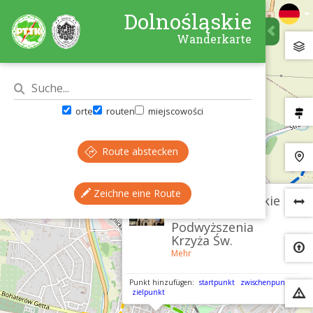
Dolnośląskie
Wanderkarte
orte
routen
miejscowości
Route abstecken
Zeichne eine Route
×
Ząbkowice Śląskie
– kościół
Podwyższenia
Krzyża Św.
Mehr
Punkt hinzufügen:
startpunkt
zwischenpunkt
zielpunkt