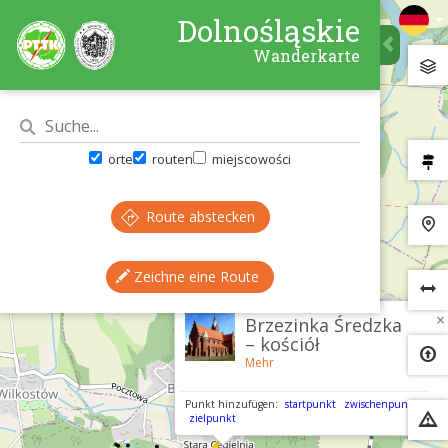
Dolnośląskie
Wanderkarte
orte
routen
miejscowości
Route abstecken
Zeichne eine Route
×
Brzezinka Średzka
– kościół
Mehr
Punkt hinzufügen:
startpunkt
zwischenpunkt
zielpunkt