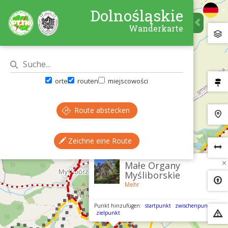
Dolnośląskie
Wanderkarte
orte
routen
miejscowości
Route abstecken
Zeichne eine Route
×
Małe Organy
Myśliborskie
Mehr
Punkt hinzufügen:
startpunkt
zwischenpunkt
zielpunkt