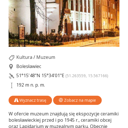
Kultura
/
Muzeum
Bolesławiec
51°15'48"N
15°34'01"E
(51.263559, 15.567166)
192 m n. p. m.
Wyznacz trasę
Zobacz na mapie
W ofercie muzeum znajdują się ekspozycje ceramiki
bolesławieckiej przed i po 1945 r., ceramiki obcej
oraz Lapidarium w muzealnym parku. Obecnie