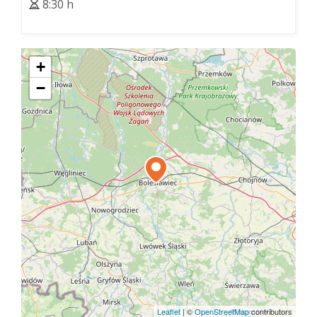
8:30 h
+
−
Leaflet
|
©
OpenStreetMap
contributors