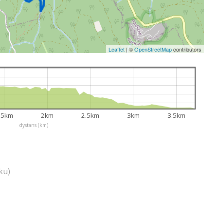
Leaflet
|
©
OpenStreetMap
contributors
.5km
2km
2.5km
3km
3.5km
dystans (km)
ku)