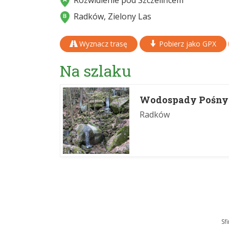
Rozwidlenie pod Szczelińcem
Radków, Zielony Las
Wyznacz trasę
Pobierz jako GPX
Na szlaku
Wodospady Pośny
Radków
Sf