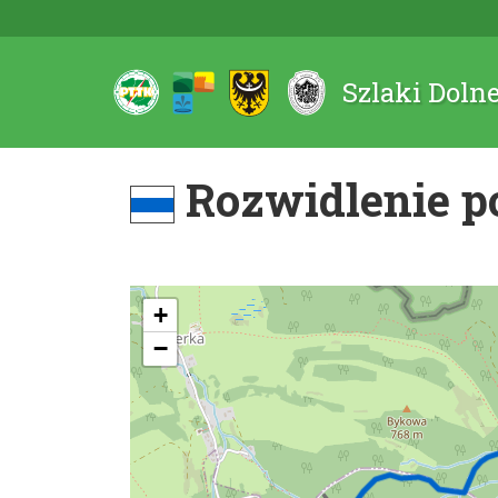
Szlaki Doln
Rozwidlenie po
+
−