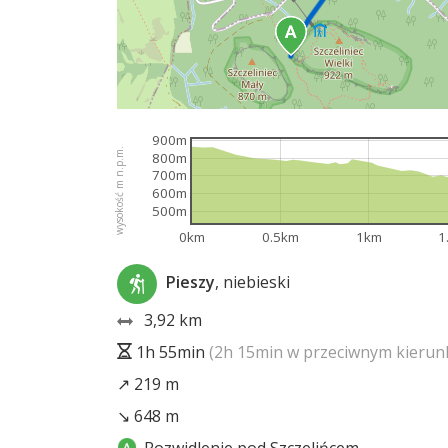
900m
wysokość m n.p.m.
800m
700m
600m
500m
0km
0.5km
1km
1
Pieszy
, niebieski
3,92 km
1h 55min
(2h 15min w przeciwnym kierun
↗ 219 m
↘ 648 m