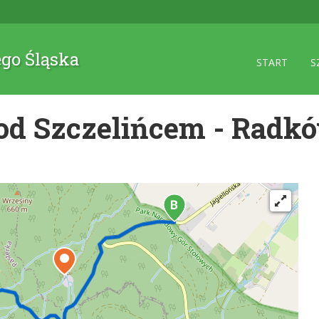
ego Śląska
START
S
d Szczelińcem - Radkó