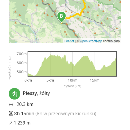
Leaflet
|
©
OpenStreetMap
contributors
700m
wysokość m n.p.m.
600m
500m
0km
5km
10km
15km
dystans (km)
Pieszy
, żółty
20,3 km
8h 15min
(8h w przeciwnym kierunku)
↗ 1 239 m