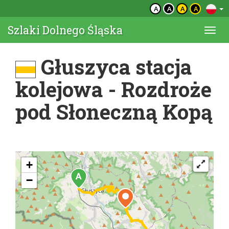
A
A
A
A
Szlaki Dolnego Śląska
Togg
navi
Głuszyca stacja
kolejowa - Rozdroże
pod Słoneczną Kopą
+
−