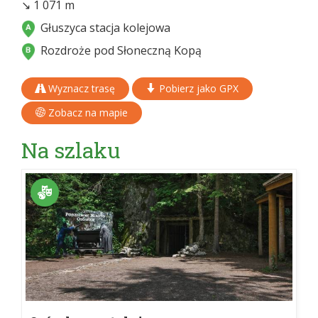
↘ 1 071 m
Głuszyca stacja kolejowa
Rozdroże pod Słoneczną Kopą
Wyznacz trasę
Pobierz jako GPX
Zobacz na mapie
Na szlaku