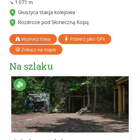
↘ 1 071 m
Głuszyca stacja kolejowa
Rozdroże pod Słoneczną Kopą
Wyznacz trasę
Pobierz jako GPX
Zobacz na mapie
Na szlaku