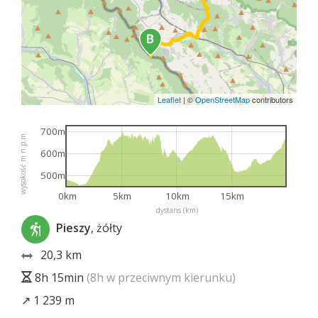
Leaflet
|
©
OpenStreetMap
contributors
700m
wysokość m n.p.m.
600m
500m
0km
5km
10km
15km
dystans (km)
Pieszy
, żółty
20,3 km
8h 15min
(8h w przeciwnym kierunku)
↗ 1 239 m