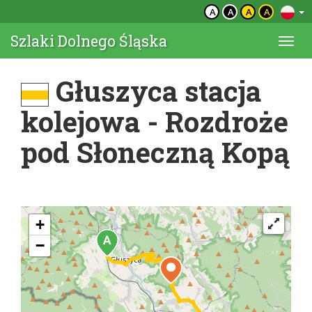
A
A
A
A
Szlaki Dolnego Śląska
Togg
navi
Głuszyca stacja
kolejowa - Rozdroże
pod Słoneczną Kopą
+
−