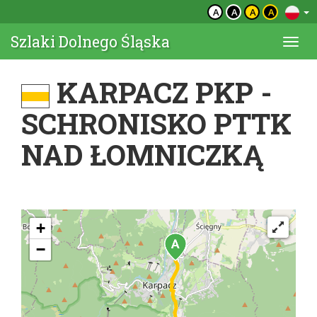
A
A
A
A
Szlaki Dolnego Śląska
Togg
navi
KARPACZ PKP -
SCHRONISKO PTTK
NAD ŁOMNICZKĄ
+
−