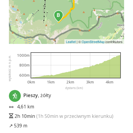
Leaflet
|
©
OpenStreetMap
contributors
1000m
wysokość m n.p.m.
800m
600m
0km
1km
2km
3km
4km
dystans (km)
Pieszy
, żółty
4,61 km
2h 10min
(1h 50min w przeciwnym kierunku)
↗ 539 m