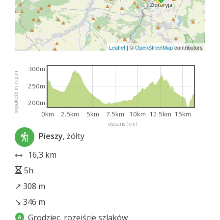
Leaflet
|
©
OpenStreetMap
contributors
300m
wysokość m n.p.m.
250m
200m
0km
2.5km
5km
7.5km
10km
12.5km
15km
dystans (km)
Pieszy
, żółty
16,3 km
5h
↗ 308 m
↘ 346 m
Grodziec, rozejście szlaków