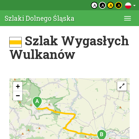
A
A
A
A
Szlaki Dolnego Śląska
Togg
navi
Szlak Wygasłych
Wulkanów
+
−