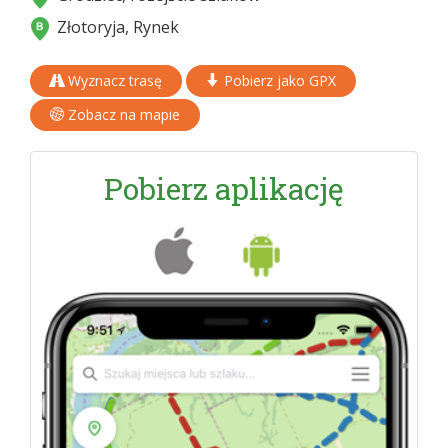
Złotoryja, Rynek
Wyznacz trasę
Pobierz jako GPX
Zobacz na mapie
Pobierz aplikację