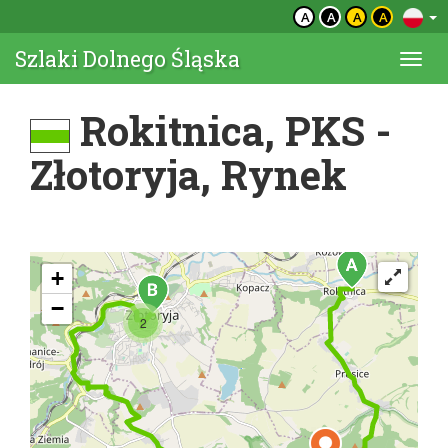
A
A
A
A
Szlaki Dolnego Śląska
Togg
navi
Rokitnica, PKS -
Złotoryja, Rynek
+
−
2