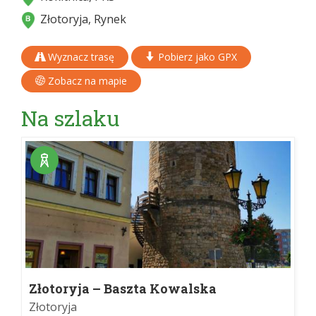
Złotoryja, Rynek
Wyznacz trasę
Pobierz jako GPX
Zobacz na mapie
Na szlaku
Złotoryja – Baszta Kowalska
Złotoryja