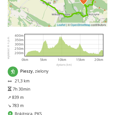
Leaflet
|
©
OpenStreetMap
contributors
400m
wysokość m n.p.m.
350m
300m
250m
200m
0km
5km
10km
15km
20km
dystans (km)
Pieszy
, zielony
21,3 km
7h 30min
↗ 839 m
↘ 783 m
Rokitnica, PKS