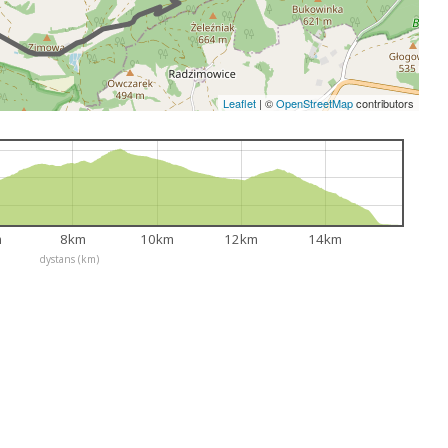
Leaflet
|
©
OpenStreetMap
contributors
m
8km
10km
12km
14km
dystans (km)