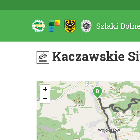
Szlaki Doln
Kaczawskie Sin
+
−