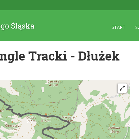
ego Śląska
START
S
gle Tracki - Dłużek