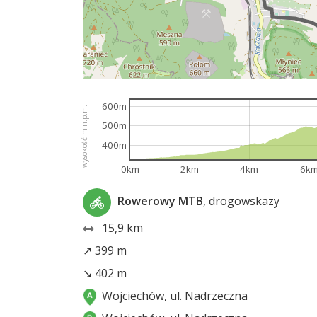
600m
wysokość m n.p.m.
500m
400m
0km
2km
4km
6k
Rowerowy MTB
, drogowskazy
15,9 km
↗ 399 m
↘ 402 m
Wojciechów, ul. Nadrzeczna