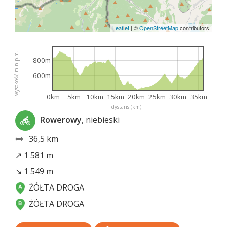
Leaflet
|
©
OpenStreetMap
contributors
wysokość m n.p.m.
800m
600m
0km
5km
10km
15km
20km
25km
30km
35km
dystans (km)
Rowerowy
, niebieski
36,5 km
↗ 1 581 m
↘ 1 549 m
ŻÓŁTA DROGA
ŻÓŁTA DROGA