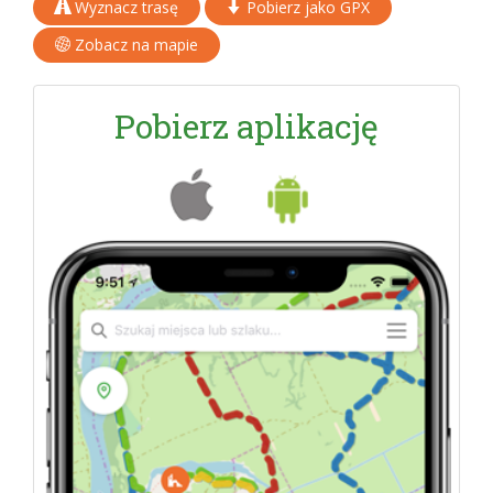
Wyznacz trasę
Pobierz jako GPX
Zobacz na mapie
Pobierz aplikację