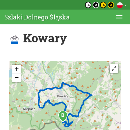
A
A
A
A
Szlaki Dolnego Śląska
Togg
navi
Kowary
+
−