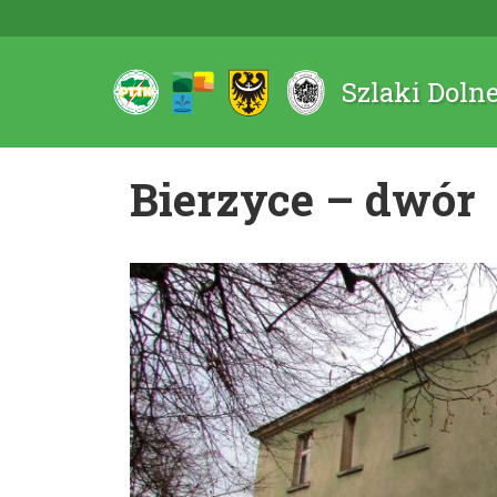
Szlaki Doln
Bierzyce – dwór