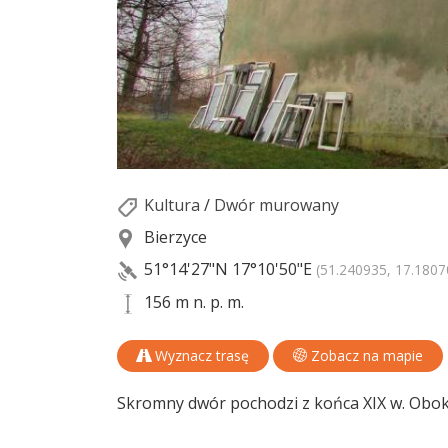
Kultura
/
Dwór murowany
Bierzyce
51°14'27"N
17°10'50"E
(51.240935, 17.1807
156 m n. p. m.
Wyznacz trasę
Zobacz na mapie
Skromny dwór pochodzi z końca XIX w. Obok 