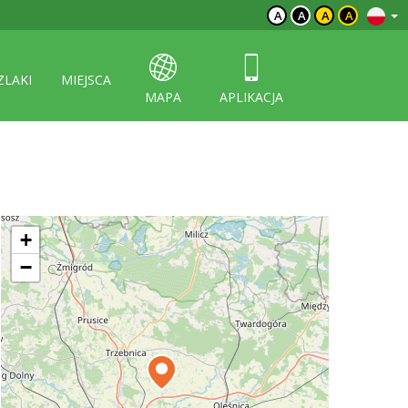
A
A
A
A
ZLAKI
MIEJSCA
MAPA
APLIKACJA
+
−