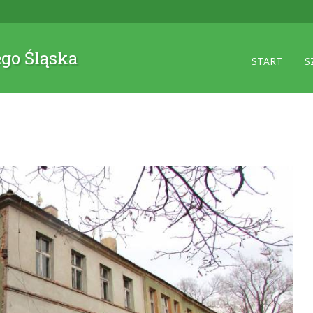
ego Śląska
START
S