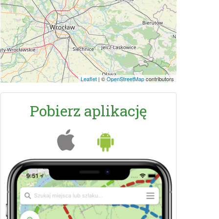
Leaflet
|
©
OpenStreetMap
contributors
Pobierz aplikację