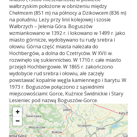
wałbrzyskim położone w obniżeniu między
Chełmcem (851 m) na północy a Dzikowcem (836 m)
na południu. Leży przy linii kolejowej i szosie
Wałbrzych – Jelenia Góra. Boguszów
wzmiankowano w 1392 r. i lokowano w 1499 r. jako
miasto górnicze, wydobywano tu rudy srebra i
ołowiu. Górna część miasta należała do
Hochbergów, a dolna do Czetryców. W XVII w.
rozwinęło się sukiennictwo. W 1710 r. całe miasto
przejęli Hochbergowie. W 1865 r. zakończono
wydobycie rud srebra i ołowiu, ale zaczęły
powstawać kopalnie węgla kamiennego i barytu. W
1973 r. Boguszów połączono z sąsiednimi
miejscowościami: Gorce, Kuźnice Świdnickie i Stary
Lesieniec pod nazwą Boguszów-Gorce.
+
−