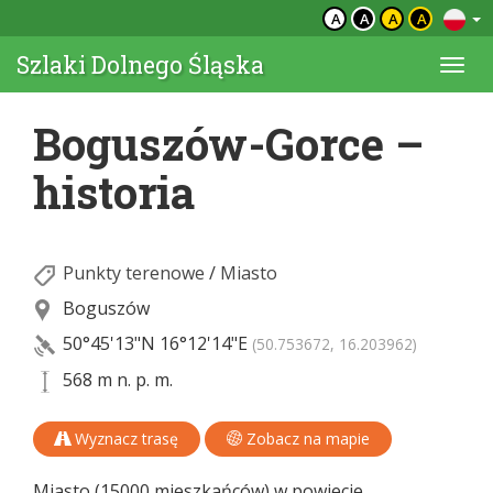
A
A
A
A
Szlaki Dolnego Śląska
Togg
navi
Boguszów-Gorce –
historia
Punkty terenowe
/
Miasto
Boguszów
50°45'13"N
16°12'14"E
(50.753672, 16.203962)
568 m n. p. m.
Wyznacz trasę
Zobacz na mapie
Miasto (15000 mieszkańców) w powiecie