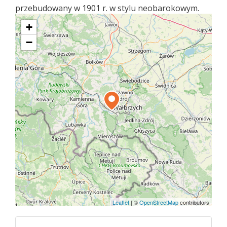
przebudowany w 1901 r. w stylu neobarokowym.
+
−
Leaflet
|
©
OpenStreetMap
contributors