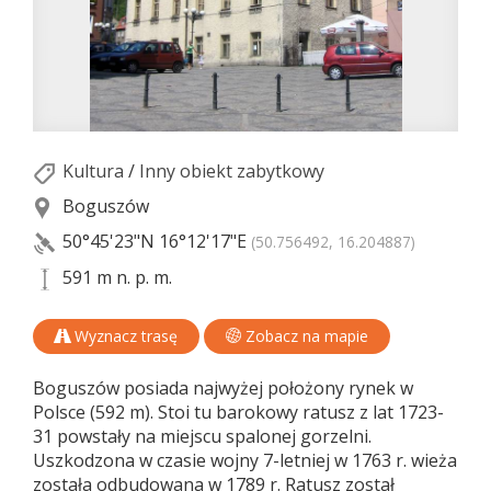
Kultura
/
Inny obiekt zabytkowy
Boguszów
50°45'23"N
16°12'17"E
(50.756492, 16.204887)
591 m n. p. m.
Wyznacz trasę
Zobacz na mapie
Boguszów posiada najwyżej położony rynek w
Polsce (592 m). Stoi tu barokowy ratusz z lat 1723-
31 powstały na miejscu spalonej gorzelni.
Uszkodzona w czasie wojny 7-letniej w 1763 r. wieża
została odbudowana w 1789 r. Ratusz został