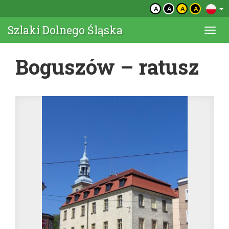
A
A
A
A
Szlaki Dolnego Śląska
Togg
navi
Boguszów – ratusz