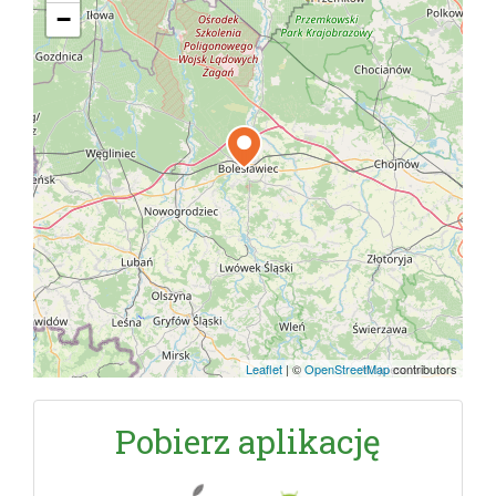
−
Leaflet
|
©
OpenStreetMap
contributors
Pobierz aplikację