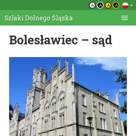
A
A
A
A
Szlaki Dolnego Śląska
Togg
navi
Bolesławiec – sąd