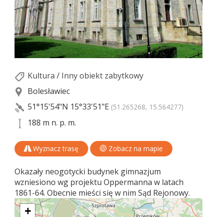
Kultura
/
Inny obiekt zabytkowy
Bolesławiec
51°15'54"N
15°33'51"E
(51.265268, 15.564277)
188 m n. p. m.
Wyznacz trasę
Zobacz na mapie
Okazały neogotycki budynek gimnazjum
wzniesiono wg projektu Oppermanna w latach
1861-64. Obecnie mieści się w nim Sąd Rejonowy.
+