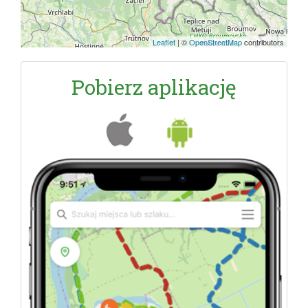
Leaflet
|
©
OpenStreetMap
contributors
Pobierz aplikację