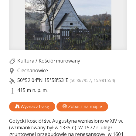
Kultura
/
Kościół murowany
Ciechanowice
50°52'04"N
15°58'53"E
(50.867957, 15.981554)
415 m n. p. m.
Wyznacz trasę
Zobacz na mapie
Gotycki kościół św. Augustyna wzniesiono w XIV w.
(wzmiankowany był w 1335 r.). W 1577 r. uległ
gruntownej przebudowie na renesansowy, w 1601