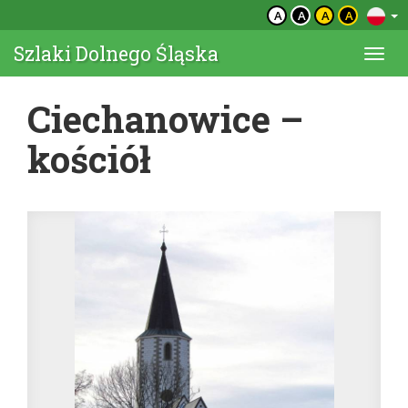
A
A
A
A
Szlaki Dolnego Śląska
Togg
navi
Ciechanowice –
kościół