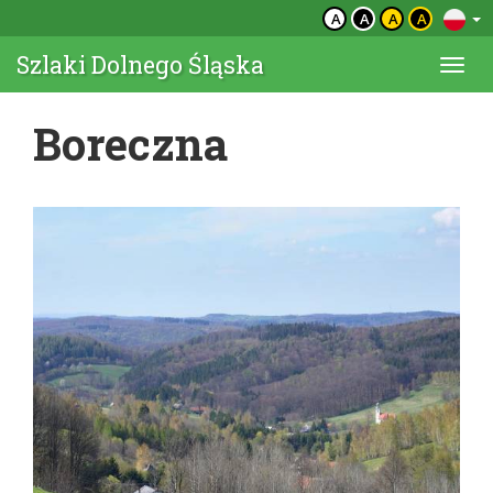
A
A
A
A
Szlaki Dolnego Śląska
Togg
navi
Boreczna