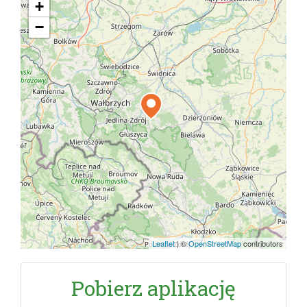
+
−
Leaflet
|
©
OpenStreetMap
contributors
Pobierz aplikację