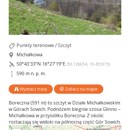
Punkty terenowe
/
Szczyt
Michałkowa
50°43'33"N
16°27'19"E
(50.726054, 16.455375)
590 m n. p. m.
Wyznacz trasę
Zobacz na mapie
Boreczna (591 m) to szczyt w Dziale Michałkowskim
w Górach Sowich. Podnóżem biegnie szosa Glinno –
Michałkowa w przysiółku Boreczna. Z okolic
roztaczają się widoki na północną część Gór Sowich.