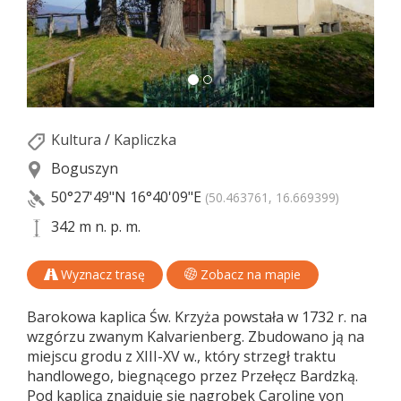
Kultura
/
Kapliczka
Boguszyn
50°27'49"N
16°40'09"E
(50.463761, 16.669399)
342 m n. p. m.
Wyznacz trasę
Zobacz na mapie
Barokowa kaplica Św. Krzyża powstała w 1732 r. na
wzgórzu zwanym Kalvarienberg. Zbudowano ją na
miejscu grodu z XIII-XV w., który strzegł traktu
handlowego, biegnącego przez Przełęcz Bardzką.
Pod kaplicą znajduje się nagrobek Caroline von