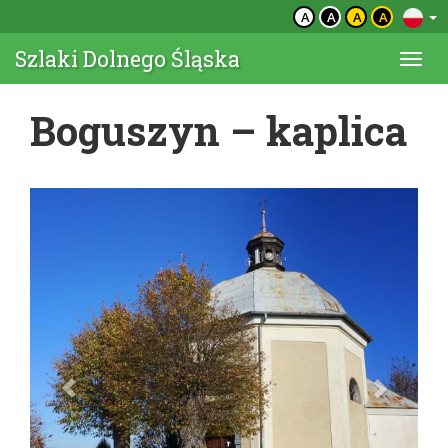
A
A
A
A
Szlaki Dolnego Śląska
Togg
navi
Boguszyn – kaplica