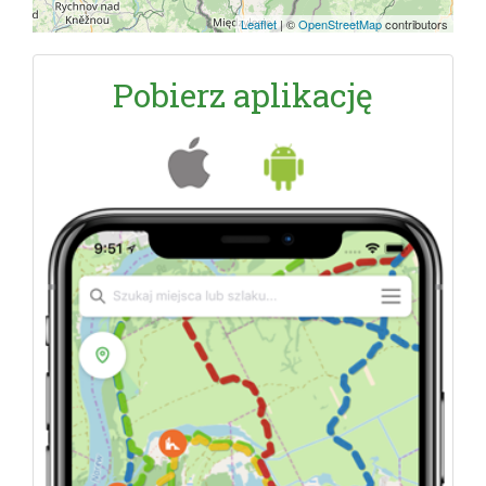
Leaflet
|
©
OpenStreetMap
contributors
Pobierz aplikację