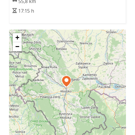
55,8 km
17:15 h
+
−