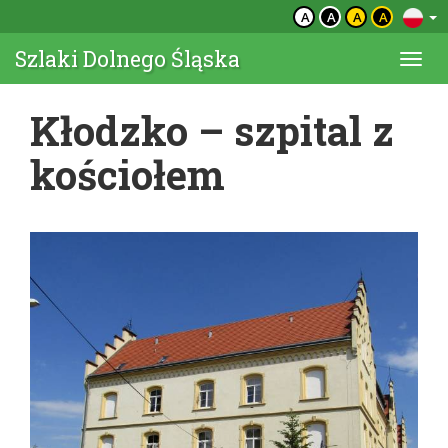
A
A
A
A
Szlaki Dolnego Śląska
Togg
navi
Kłodzko – szpital z
kościołem