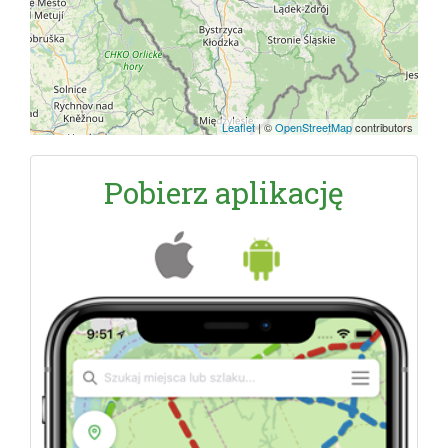
Leaflet
|
©
OpenStreetMap
contributors
Pobierz aplikację