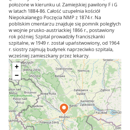
położone w kierunku ul. Zamiejskiej pawilony F i G
w latach 1884-86. Całość uzupełnia kościół
Niepokalanego Poczęcia NMP z 1874 r. Na
pobliskim cmentarzu znajduje się pomnik poległych
w wojnie prusko-austriackiej 1866 r., postawiony
rok później. Szpital prowadziły franciszkanki
szpitalne, w 1949 r. został upaństwowiony, od 1964
r. siostry zajmują budynek naprzeciwko szpitala,
wcześniej zamieszkany przez lekarzy.
+
−