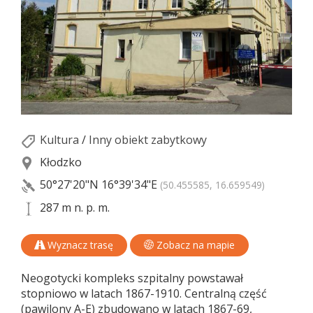
Kultura
/
Inny obiekt zabytkowy
Kłodzko
50°27'20"N
16°39'34"E
(50.455585, 16.659549)
287 m n. p. m.
Wyznacz trasę
Zobacz na mapie
Neogotycki kompleks szpitalny powstawał
stopniowo w latach 1867-1910. Centralną część
(pawilony A-E) zbudowano w latach 1867-69,