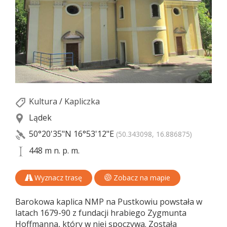
Kultura
/
Kapliczka
Lądek
50°20'35"N
16°53'12"E
(50.343098, 16.886875)
448 m n. p. m.
Wyznacz trasę
Zobacz na mapie
Barokowa kaplica NMP na Pustkowiu powstała w
latach 1679-90 z fundacji hrabiego Zygmunta
Hoffmanna, który w niej spoczywa. Została