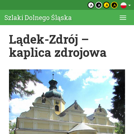
A
A
A
A
Szlaki Dolnego Śląska
Togg
navi
Lądek-Zdrój –
kaplica zdrojowa