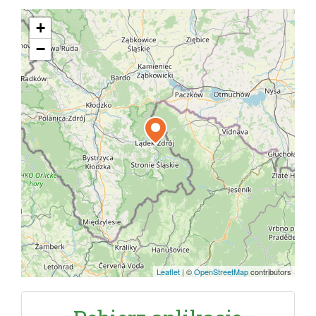
+
−
Leaflet
|
©
OpenStreetMap
contributors