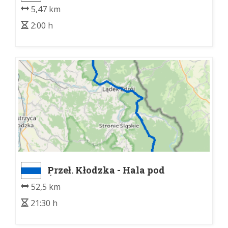
Lądecka
5,47 km
2:00 h
Przeł. Kłodzka - Hala pod
Śnieżnikiem.
52,5 km
21:30 h