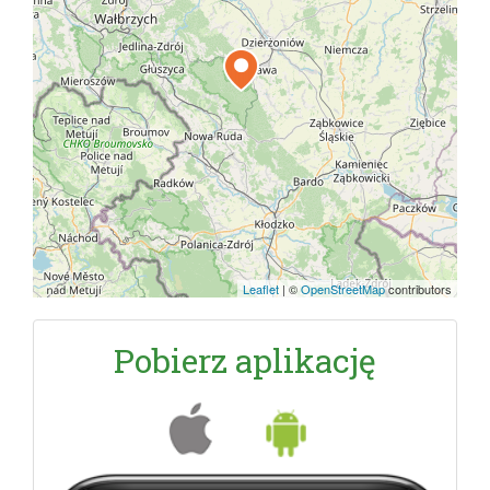
Leaflet
|
©
OpenStreetMap
contributors
Pobierz aplikację