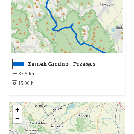
Zamek Grodno - Przełęcz
Woliborska
33,5 km
15:00 h
+
−