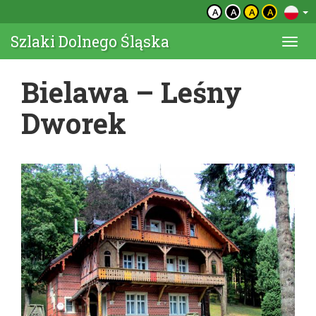
A
A
A
A
Szlaki Dolnego Śląska
Togg
navi
Bielawa – Leśny
Dworek