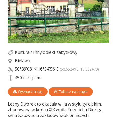
Kultura
/
Inny obiekt zabytkowy
Bielawa
50°39'08"N
16°34'56"E
(50.652496, 16.582473)
450 m n. p. m.
Wyznacz trasę
Zobacz na mapie
Leśny Dworek to okazała willa w stylu tyrolskim,
zbudowana w końcu XIX w. dla Friedricha Dieriga,
syna założyciela zakładów włókienniczych