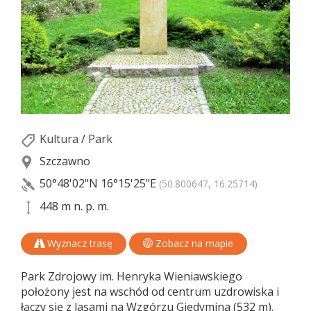
Kultura
/
Park
Szczawno
50°48'02"N
16°15'25"E
(50.800647, 16.25714)
448 m n. p. m.
Wyznacz trasę
Zobacz na mapie
Park Zdrojowy im. Henryka Wieniawskiego
położony jest na wschód od centrum uzdrowiska i
łączy się z lasami na Wzgórzu Giedymina (532 m).