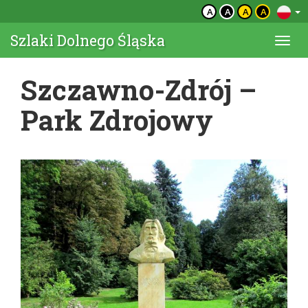
A
A
A
A
Szlaki Dolnego Śląska
Togg
navi
Szczawno-Zdrój –
Park Zdrojowy