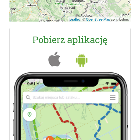
Leaflet
|
©
OpenStreetMap
contributors
Pobierz aplikację