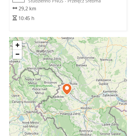
Studzienno PNGS - Przełęcz Srebrna
29,2 km
10:45 h
+
−