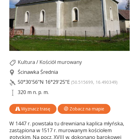
Kultura
/
Kościół murowany
Ścinawka Średnia
50°30'56"N
16°29'25"E
(50.515699, 16.490349)
320 m n. p. m.
Wyznacz trasę
Zobacz na mapie
W 1447 r. powstała tu drewniana kaplica młyńska,
zastąpiona w 1517 r. murowanym kościołem
gotyckim. Na pocz. XVIII w. dokonano barokowej