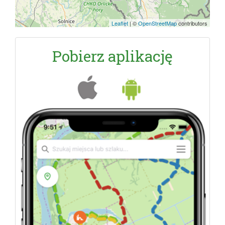
Leaflet
|
©
OpenStreetMap
contributors
Pobierz aplikację