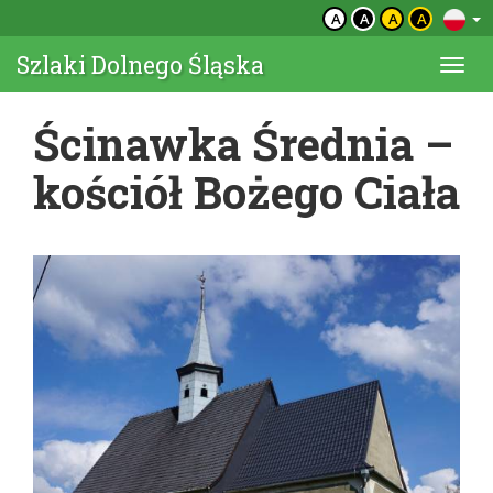
A
A
A
A
Szlaki Dolnego Śląska
Togg
navi
Ścinawka Średnia –
kościół Bożego Ciała