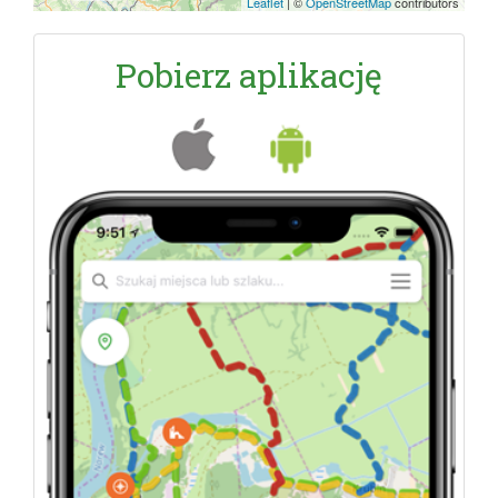
Leaflet
|
©
OpenStreetMap
contributors
Pobierz aplikację