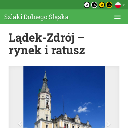
A
A
A
A
Szlaki Dolnego Śląska
Togg
navi
Lądek-Zdrój –
rynek i ratusz