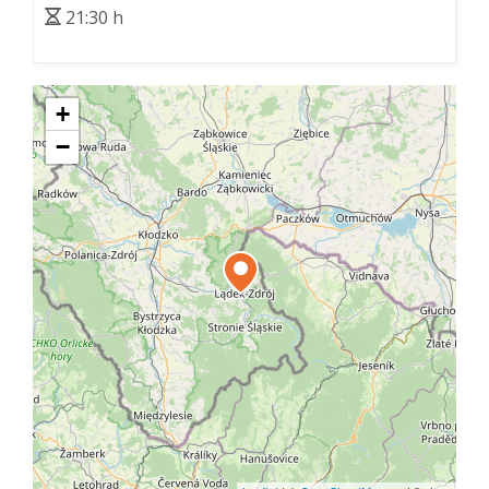
21:30 h
+
−