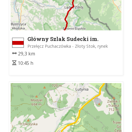
Główny Szlak Sudecki im.
Mieczysława Orłowicza
Przełęcz Puchaczówka - Złoty Stok, rynek
29,3 km
10:45 h