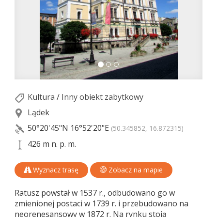
Kultura
/
Inny obiekt zabytkowy
Lądek
50°20'45"N
16°52'20"E
(50.345852, 16.872315)
426 m n. p. m.
Wyznacz trasę
Zobacz na mapie
Ratusz powstał w 1537 r., odbudowano go w
zmienionej postaci w 1739 r. i przebudowano na
neorenesansowy w 1872 r. Na rynku stoją