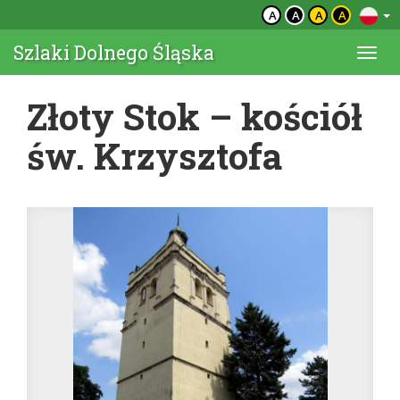
A
A
A
A
Szlaki Dolnego Śląska
Togg
navi
Złoty Stok – kościół
św. Krzysztofa