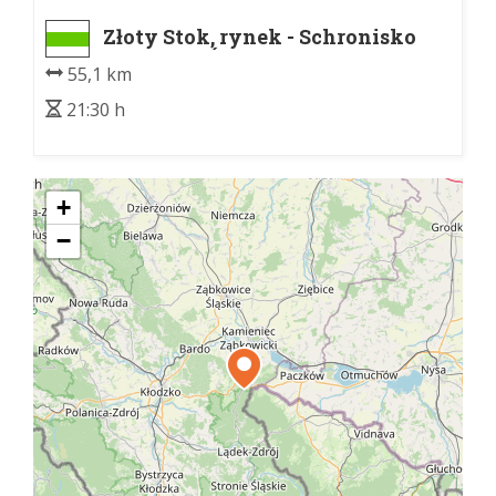
Złoty Stok, rynek - Schronisko
PTTK "Na Śnieżniku"
55,1 km
21:30 h
+
−