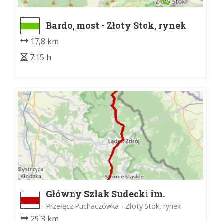
Bardo, most - Złoty Stok, rynek
17,8 km
7:15 h
Główny Szlak Sudecki im.
Mieczysława Orłowicza
Przełęcz Puchaczówka - Złoty Stok, rynek
29,3 km