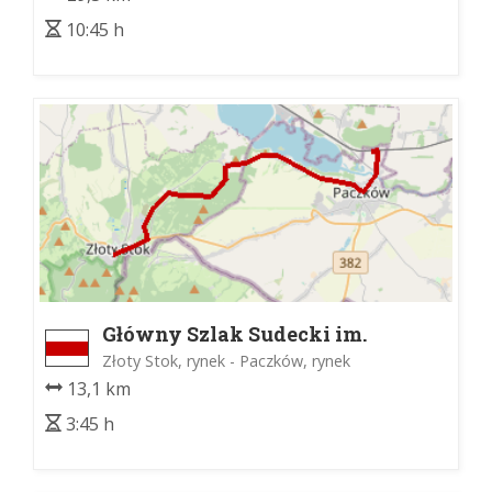
10:45 h
Główny Szlak Sudecki im.
Mieczysława Orłowicza
Złoty Stok, rynek - Paczków, rynek
13,1 km
3:45 h