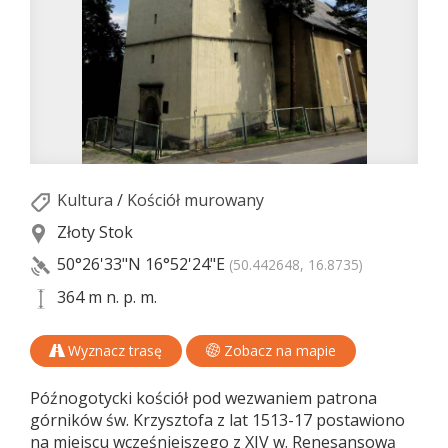
Kultura
/
Kościół murowany
Złoty Stok
50°26'33"N
16°52'24"E
(50.442648, 16.8735)
364 m n. p. m.
Wyznacz trasę
Zobacz na mapie
Późnogotycki kościół pod wezwaniem patrona
górników św. Krzysztofa z lat 1513-17 postawiono
na miejscu wcześniejszego z XIV w. Renesansową