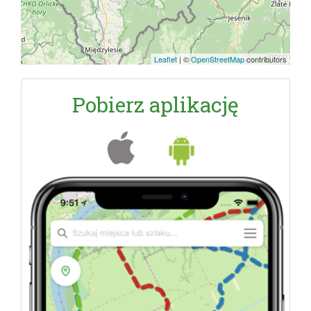
Leaflet
|
©
OpenStreetMap
contributors
Pobierz aplikację