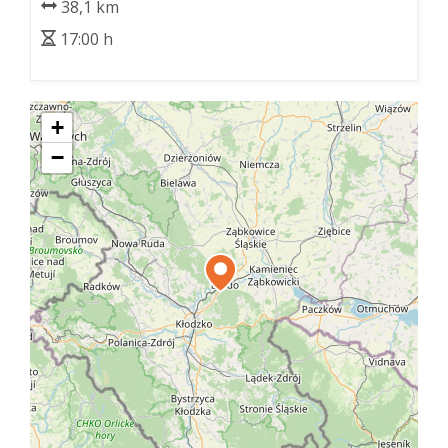
38,1 km
17:00 h
+
−