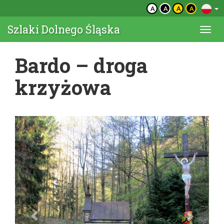
A
A
A
A
Szlaki Dolnego Śląska
Togg
navi
Bardo – droga
krzyżowa