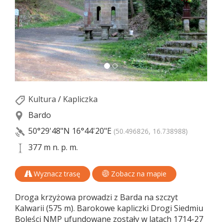
Kultura
/
Kapliczka
Bardo
50°29'48"N
16°44'20"E
(50.496826, 16.738988)
377 m n. p. m.
Wyznacz trasę
Zobacz na mapie
Droga krzyżowa prowadzi z Barda na szczyt
Kalwarii (575 m). Barokowe kapliczki Drogi Siedmiu
Boleści NMP ufundowane zostały w latach 1714-27