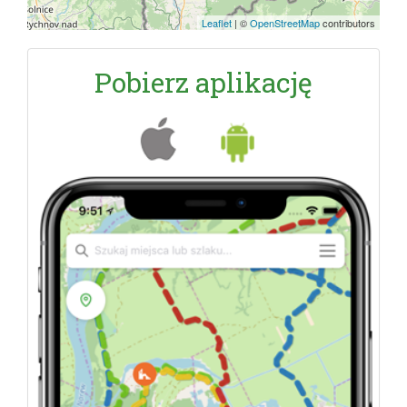
Leaflet
|
©
OpenStreetMap
contributors
Pobierz aplikację