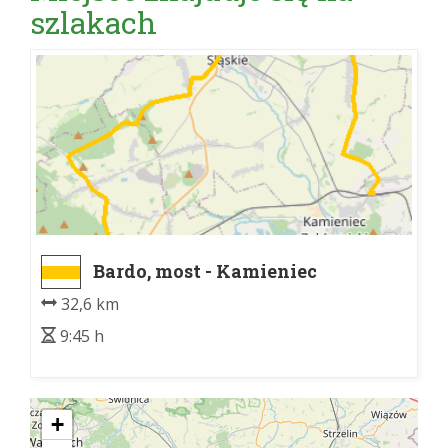
szlakach
Bardo, most - Kamieniec
Ząbkowicki, dw. kol.
32,6 km
9:45 h
+