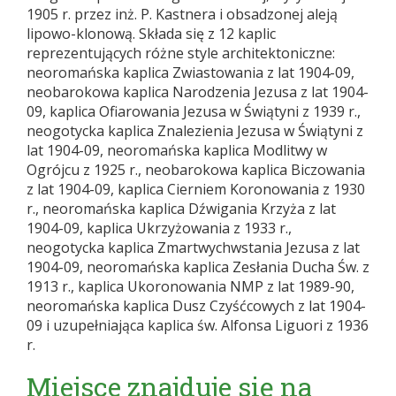
1905 r. przez inż. P. Kastnera i obsadzonej aleją
lipowo-klonową. Składa się z 12 kaplic
reprezentujących różne style architektoniczne:
neoromańska kaplica Zwiastowania z lat 1904-09,
neobarokowa kaplica Narodzenia Jezusa z lat 1904-
09, kaplica Ofiarowania Jezusa w Świątyni z 1939 r.,
neogotycka kaplica Znalezienia Jezusa w Świątyni z
lat 1904-09, neoromańska kaplica Modlitwy w
Ogrójcu z 1925 r., neobarokowa kaplica Biczowania
z lat 1904-09, kaplica Cierniem Koronowania z 1930
r., neoromańska kaplica Dźwigania Krzyża z lat
1904-09, kaplica Ukrzyżowania z 1933 r.,
neogotycka kaplica Zmartwychwstania Jezusa z lat
1904-09, neoromańska kaplica Zesłania Ducha Św. z
1913 r., kaplica Ukoronowania NMP z lat 1989-90,
neoromańska kaplica Dusz Czyśćcowych z lat 1904-
09 i uzupełniająca kaplica św. Alfonsa Liguori z 1936
r.
Miejsce znajduje się na