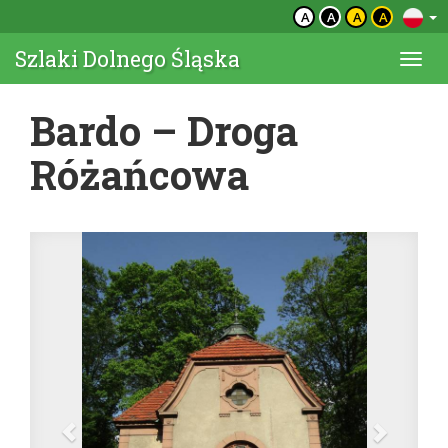
A
A
A
A
Szlaki Dolnego Śląska
Togg
navi
Bardo – Droga
Różańcowa