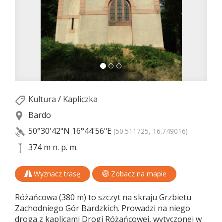
Kultura
/
Kapliczka
Bardo
50°30'42"N
16°44'56"E
(50.511725, 16.749016)
374 m n. p. m.
Wyznacz trasę
Zobacz na mapie
Różańcowa (380 m) to szczyt na skraju Grzbietu
Zachodniego Gór Bardzkich. Prowadzi na niego
droga z kaplicami Drogi Różańcowej, wytyczonej w