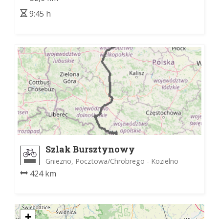
9:45 h
Szlak Bursztynowy
Gniezno, Pocztowa/Chrobrego - Kozielno
424 km
+