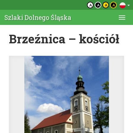
A
A
A
A
Szlaki Dolnego Śląska
Togg
navi
Brzeźnica – kościół