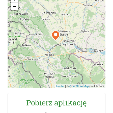
−
Leaflet
|
©
OpenStreetMap
contributors
Pobierz aplikację