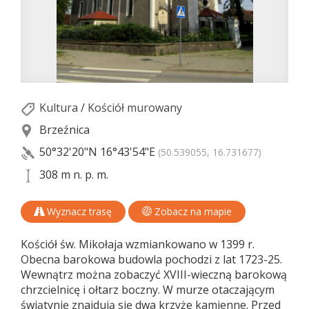
Kultura
/
Kościół murowany
Brzeźnica
50°32'20"N
16°43'54"E
(50.539055, 16.731677)
308 m n. p. m.
Wyznacz trasę
Zobacz na mapie
Kościół św. Mikołaja wzmiankowano w 1399 r.
Obecna barokowa budowla pochodzi z lat 1723-25.
Wewnątrz można zobaczyć XVIII-wieczną barokową
chrzcielnicę i ołtarz boczny. W murze otaczającym
świątynię znajdują się dwa krzyże kamienne. Przed