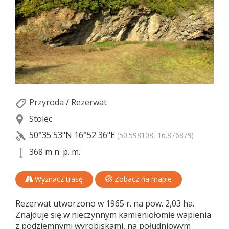
Przyroda
/
Rezerwat
Stolec
50°35'53"N
16°52'36"E
(50.598108, 16.876879)
368 m n. p. m.
Wyznacz trasę
Zobacz na mapie
Rezerwat utworzono w 1965 r. na pow. 2,03 ha.
Znajduje się w nieczynnym kamieniołomie wapienia
z podziemnymi wyrobiskami, na południowym