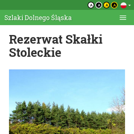
A
A
A
A
Szlaki Dolnego Śląska
Togg
navi
Rezerwat Skałki
Stoleckie