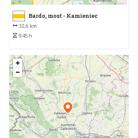
Bardo, most - Kamieniec
Ząbkowicki, dw. kol.
32,6 km
9:45 h
+
−