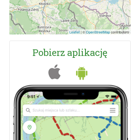
Leaflet
|
©
OpenStreetMap
contributors
Pobierz aplikację