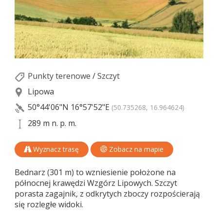
Punkty terenowe
/
Szczyt
Lipowa
50°44'06"N
16°57'52"E
(50.735268, 16.964624)
289 m n. p. m.
Wyznacz trasę
Zobacz na mapie
Bednarz (301 m) to wzniesienie położone na
północnej krawędzi Wzgórz Lipowych. Szczyt
porasta zagajnik, z odkrytych zboczy rozpościerają
się rozległe widoki.