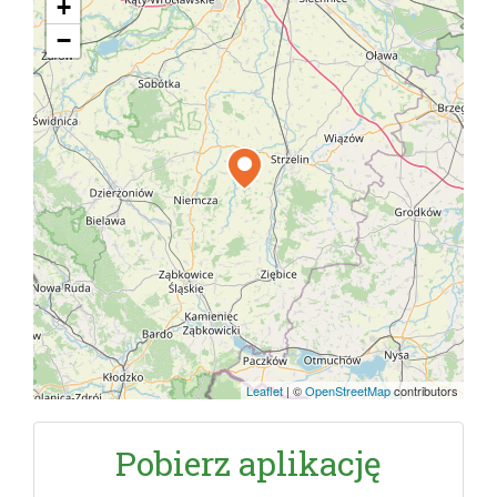
+
−
Leaflet
|
©
OpenStreetMap
contributors
Pobierz aplikację