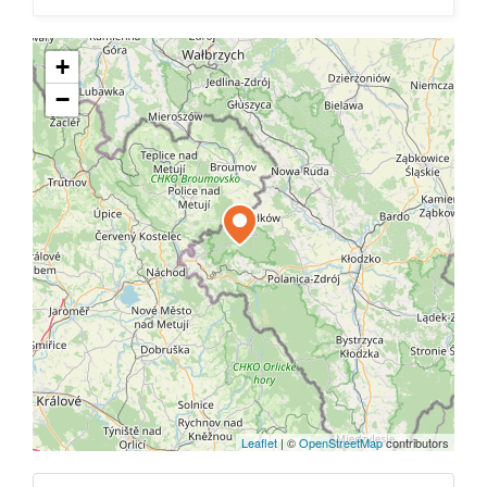
+
−
Leaflet
|
©
OpenStreetMap
contributors