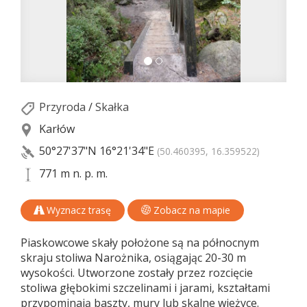
Przyroda
/
Skałka
Karłów
50°27'37"N
16°21'34"E
(50.460395, 16.359522)
771 m n. p. m.
Wyznacz trasę
Zobacz na mapie
Piaskowcowe skały położone są na północnym
skraju stoliwa Narożnika, osiągając 20-30 m
wysokości. Utworzone zostały przez rozcięcie
stoliwa głębokimi szczelinami i jarami, kształtami
przypominają baszty, mury lub skalne wieżyce.