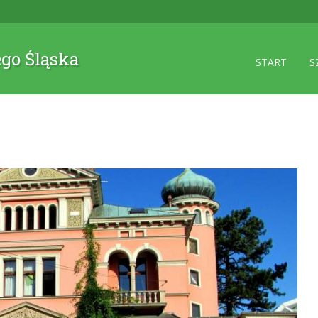
ego Śląska
START
S