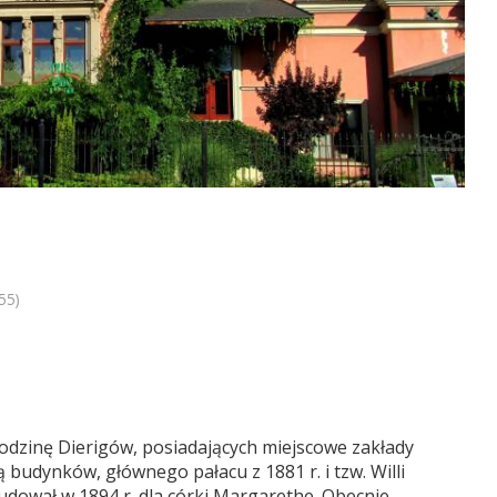
55)
rodzinę Dierigów, posiadających miejscowe zakłady
budynków, głównego pałacu z 1881 r. i tzw. Willi
budował w 1894 r. dla córki Margarethe. Obecnie