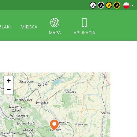
A
A
A
A
ZLAKI
MIEJSCA
MAPA
APLIKACJA
+
−