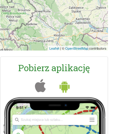
Leaflet
|
©
OpenStreetMap
contributors
Pobierz aplikację