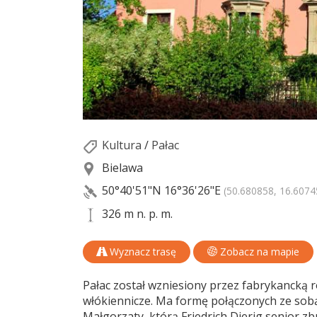
Kultura
/
Pałac
Bielawa
50°40'51"N
16°36'26"E
(50.680858, 16.6074
326 m n. p. m.
Wyznacz trasę
Zobacz na mapie
Pałac został wzniesiony przez fabrykancką 
włókiennicze. Ma formę połączonych ze sobą 
Małgorzaty, którą Friedrich Dierig senior z