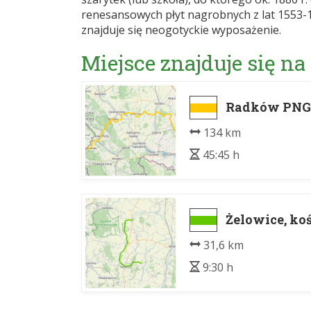
renesansowych płyt nagrobnych z lat 1553-1
znajduje się neogotyckie wyposażenie.
Miejsce znajduje się na
Radków PNGS
134 km
45:45 h
Żelowice, koś
31,6 km
9:30 h