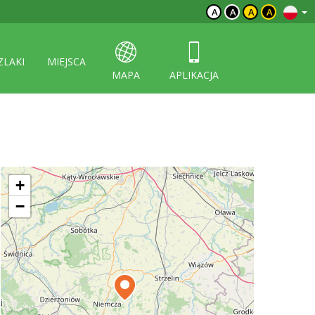
A
A
A
A
ZLAKI
MIEJSCA
MAPA
APLIKACJA
+
−