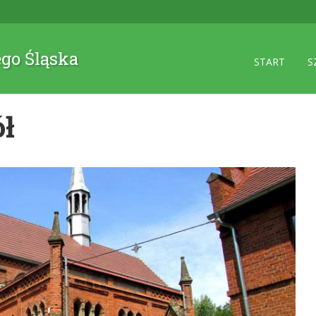
ego Śląska
START
S
ół