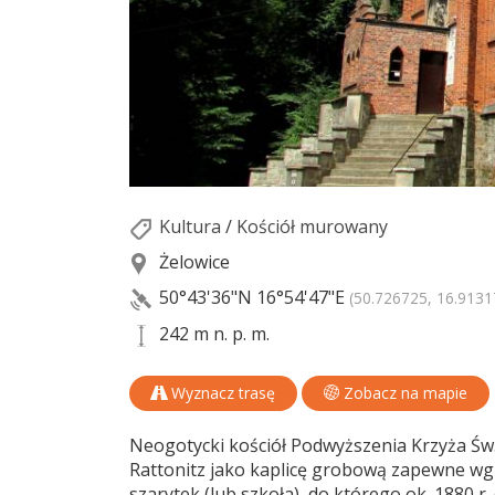
Kultura
/
Kościół murowany
Żelowice
50°43'36"N
16°54'47"E
(50.726725, 16.9131
242 m n. p. m.
Wyznacz trasę
Zobacz na mapie
Neogotycki kościół Podwyższenia Krzyża Św. w
Rattonitz jako kaplicę grobową zapewne wg
szarytek (lub szkoła), do którego ok. 1880 