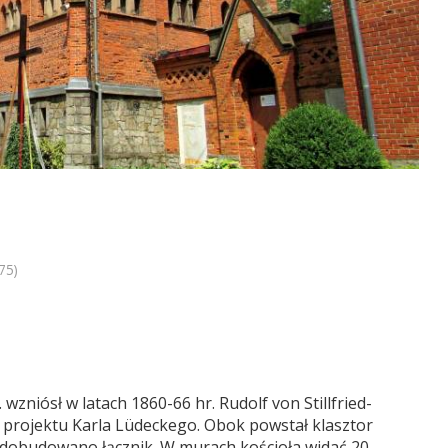
75)
zniósł w latach 1860-66 hr. Rudolf von Stillfried-
 projektu Karla Lüdeckego. Obok powstał klasztor
r. dobudowano łącznik. W murach kościoła widać 20