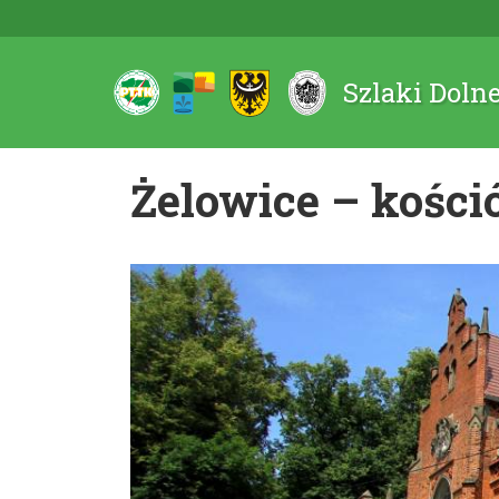
Szlaki Doln
Żelowice – kości