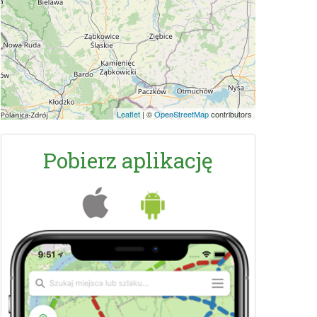
Leaflet
|
©
OpenStreetMap
contributors
Pobierz aplikację