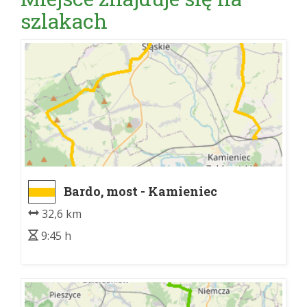
szlakach
Bardo, most - Kamieniec
Ząbkowicki, dw. kol.
32,6 km
9:45 h