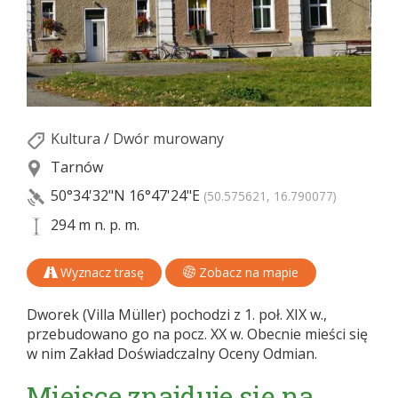
Kultura
/
Dwór murowany
Tarnów
50°34'32"N
16°47'24"E
(50.575621, 16.790077)
294 m n. p. m.
Wyznacz trasę
Zobacz na mapie
Dworek (Villa Müller) pochodzi z 1. poł. XIX w.,
przebudowano go na pocz. XX w. Obecnie mieści się
w nim Zakład Doświadczalny Oceny Odmian.
Miejsce znajduje się na