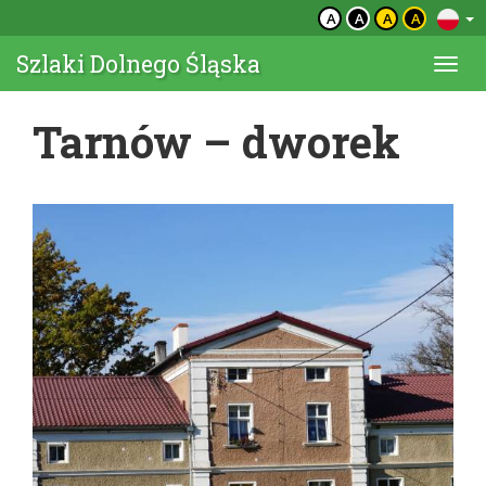
A
A
A
A
Szlaki Dolnego Śląska
Togg
navi
Tarnów – dworek