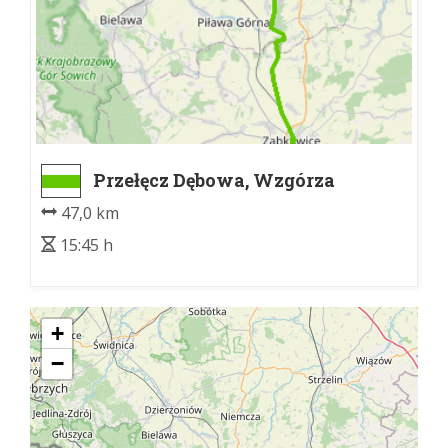
Przełęcz Dębowa, Wzgórza
Krzyżowe (granica znakowania)
47,0 km
- Przełęcz Srebrna
15:45 h
+
−