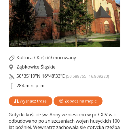
Kultura
/
Kościół murowany
Ząbkowice Śląskie
50°35'19"N
16°48'33"E
(50.588765, 16.809223)
284 m n. p. m.
Wyznacz trasę
Zobacz na mapie
Gotycki kościół św. Anny wzniesiono w poł. XIV w. i
odbudowano po zniszczeniach wojen husyckich 100
lat później. Wewnątrz zachowała się gotycka rzeźba