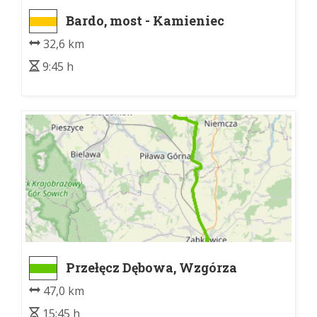
Bardo, most - Kamieniec
Ząbkowicki, dw. kol.
32,6 km
9:45 h
Przełęcz Dębowa, Wzgórza
Krzyżowe (granica znakowania)
47,0 km
- Przełęcz Srebrna
15:45 h