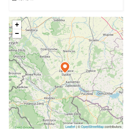
+
−
Leaflet
|
©
OpenStreetMap
contributors