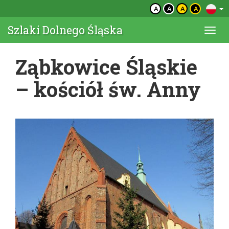
A
A
A
A
Szlaki Dolnego Śląska
Togg
navi
Ząbkowice Śląskie
– kościół św. Anny