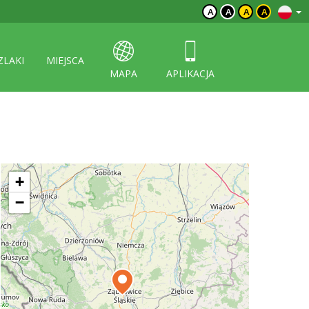
A
A
A
A
ZLAKI
MIEJSCA
MAPA
APLIKACJA
+
−