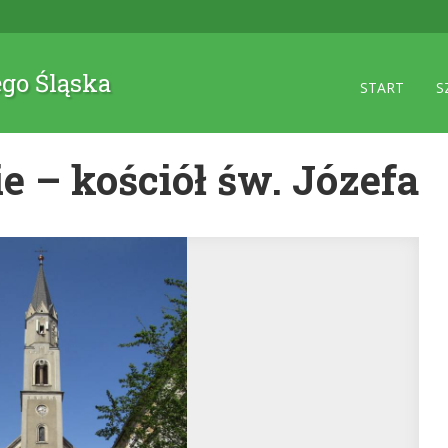
ego Śląska
START
S
e – kościół św. Józefa