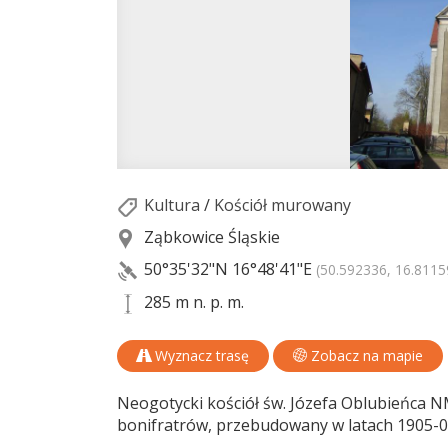
Kultura
/
Kościół murowany
Ząbkowice Śląskie
50°35'32"N
16°48'41"E
(50.592336, 16.8115
285 m n. p. m.
Wyznacz trasę
Zobacz na mapie
Neogotycki kościół św. Józefa Oblubieńca NM
bonifratrów, przebudowany w latach 1905-0