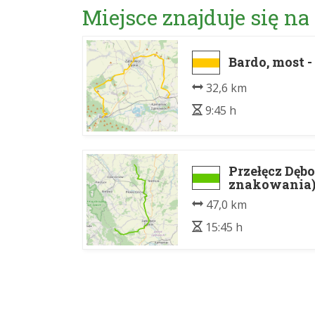
Miejsce znajduje się na
Bardo, most 
32,6 km
9:45 h
Przełęcz Dęb
znakowania) 
47,0 km
15:45 h