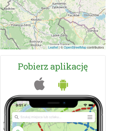
Leaflet
|
©
OpenStreetMap
contributors
Pobierz aplikację