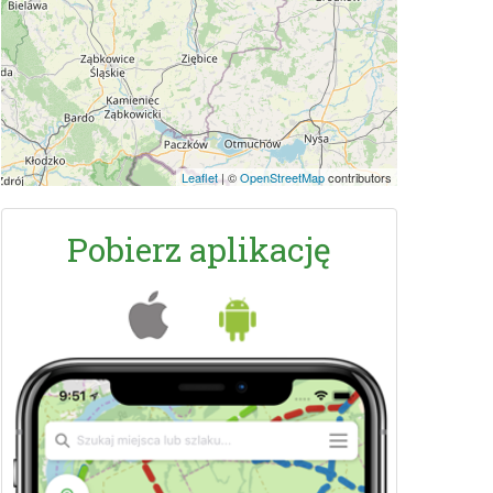
Leaflet
|
©
OpenStreetMap
contributors
Pobierz aplikację