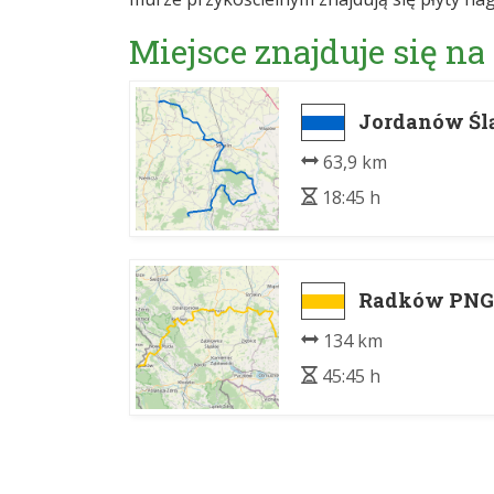
Miejsce znajduje się na
Jordanów Śląs
63,9 km
18:45 h
Radków PNGS
134 km
45:45 h