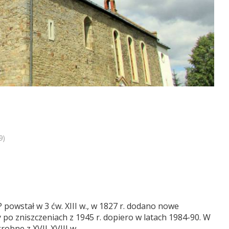
9)
owstał w 3 ćw. XIII w., w 1827 r. dodano nowe
 po zniszczeniach z 1945 r. dopiero w latach 1984-90. W
robne z XVII-XVIII w.