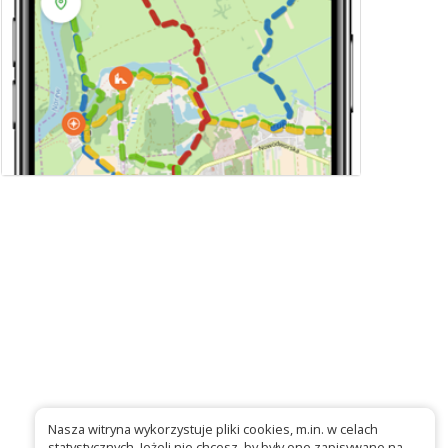
Nasza witryna wykorzystuje pliki cookies, m.in. w celach
statystycznych. Jeżeli nie chcesz, by były one zapisywane na