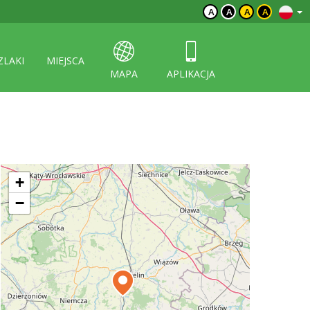
A
A
A
A
ZLAKI
MIEJSCA
MAPA
APLIKACJA
+
−