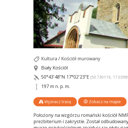
Kultura
/
Kościół murowany
Biały Kościół
50°43'48"N
17°02'23"E
(50.730119, 17.0398
197 m n. p. m.
Wyznacz trasę
Zobacz na mapie
Położony na wzgórzu romański kościół NMP p
prezbiterium i zakrystie. Został odbudowany
murze przykościelnym znajdują się płyty nag