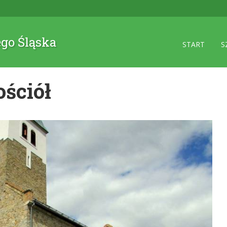
ego Śląska
START
S
ościół