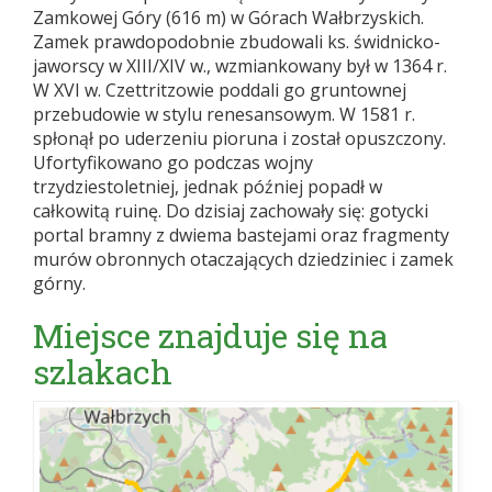
Zamkowej Góry (616 m) w Górach Wałbrzyskich.
Zamek prawdopodobnie zbudowali ks. świdnicko-
jaworscy w XIII/XIV w., wzmiankowany był w 1364 r.
W XVI w. Czettritzowie poddali go gruntownej
przebudowie w stylu renesansowym. W 1581 r.
spłonął po uderzeniu pioruna i został opuszczony.
Ufortyfikowano go podczas wojny
trzydziestoletniej, jednak później popadł w
całkowitą ruinę. Do dzisiaj zachowały się: gotycki
portal bramny z dwiema bastejami oraz fragmenty
murów obronnych otaczających dziedziniec i zamek
górny.
Miejsce znajduje się na
szlakach