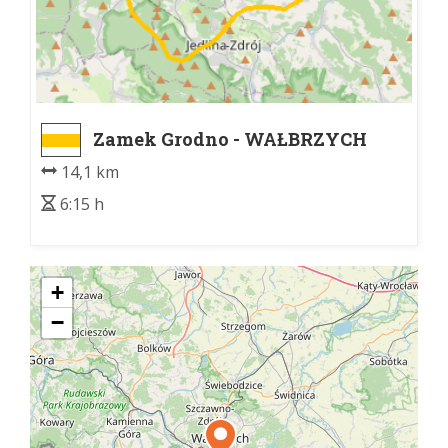
Zamek Grodno - WAŁBRZYCH
PKP
14,1 km
6:15 h
+
−