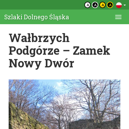
A
A
A
A
Szlaki Dolnego Śląska
Togg
navi
Wałbrzych
Podgórze – Zamek
Nowy Dwór