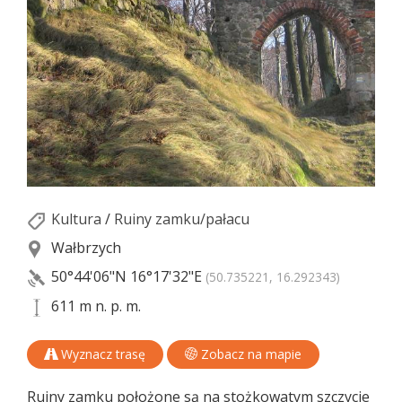
Kultura
/
Ruiny zamku/pałacu
Wałbrzych
50°44'06"N
16°17'32"E
(50.735221, 16.292343)
611 m n. p. m.
Wyznacz trasę
Zobacz na mapie
Ruiny zamku położone są na stożkowatym szczycie