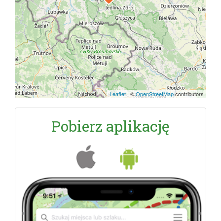
Leaflet
|
©
OpenStreetMap
contributors
Pobierz aplikację