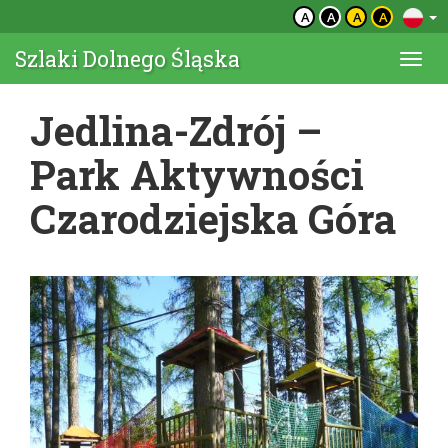
A
A
A
A
Szlaki Dolnego Śląska
Togg
navi
Jedlina-Zdrój –
Park Aktywności
Czarodziejska Góra