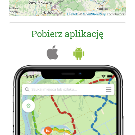
Leaflet
|
©
OpenStreetMap
contributors
Pobierz aplikację