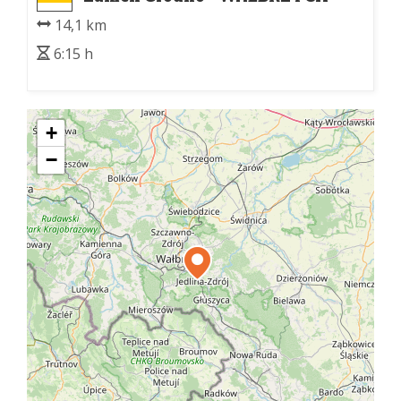
PKP
14,1 km
6:15 h
+
−