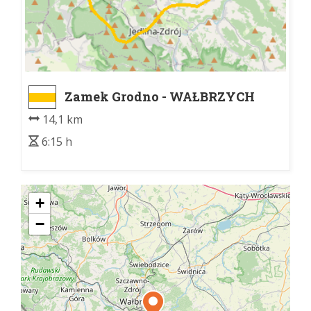
Zamek Grodno - WAŁBRZYCH
PKP
14,1 km
6:15 h
+
−