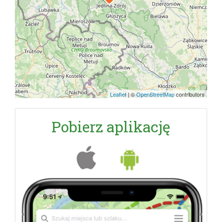
Leaflet
|
©
OpenStreetMap
contributors
Pobierz aplikację