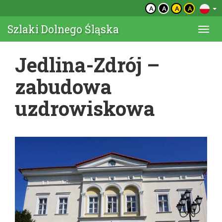
A
A
A
A
Szlaki Dolnego Śląska
Togg
navi
Jedlina-Zdrój –
zabudowa
uzdrowiskowa