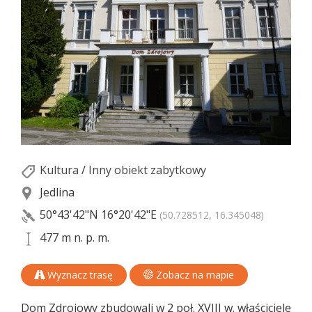
Kultura
/
Inny obiekt zabytkowy
Jedlina
50°43'42"N
16°20'42"E
(50.728512, 16.345048)
477 m n. p. m.
Wyznacz trasę
Zobacz na mapie
Dom Zdrojowy zbudowali w 2 poł. XVIII w. właściciele