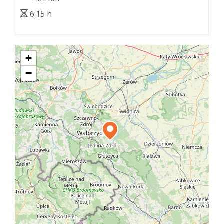
6:15 h
+
−