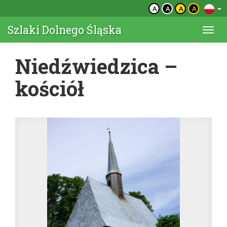
A
A
A
A
Szlaki Dolnego Śląska
Togg
navi
Niedźwiedzica –
kościół