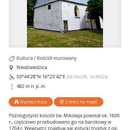
Kultura
/
Kościół murowany
Niedźwiedzica
50°44'28"N
16°23'42"E
(50.741235, 16.39524)
482 m n. p. m.
Wyznacz trasę
Zobacz na mapie
Późnogotycki kościół św. Mikołaja powstał ok. 1600
r., częściowo przebudowano go na barokowy w
1704 r. Wewnątrz znajduje się gotycki tryptyk z ok.