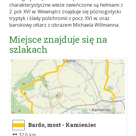
charakterystyczne wieże zwieńczone są hełmami z
2. poł. XVI w. Wewnątrz znajduje się późnogotycki
tryptyk i ślady polichromii z pocz. XVI w. oraz
barokowy ołtarz z obrazem Michaela Willmanna.
Miejsce znajduje się na
szlakach
Bardo, most - Kamieniec
Ząbkowicki, dw. kol.
32,6 km