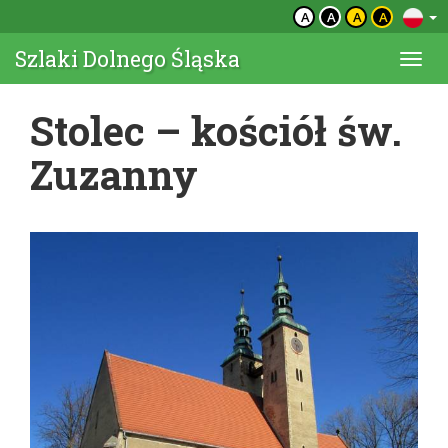
A
A
A
A
Szlaki Dolnego Śląska
Togg
navi
Stolec – kościół św.
Zuzanny