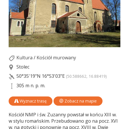
Kultura
/
Kościół murowany
Stolec
50°35'19"N
16°53'03"E
(50.588662, 16.88419)
305 m n. p. m.
Wyznacz trasę
Zobacz na mapie
Kościół NMP i św. Zuzanny powstał w końcu XIII w.
w stylu romańskim. Przebudowano go na pocz. XVI
w. na gotycki i ponownie na pocz. XVIII w. Dwie