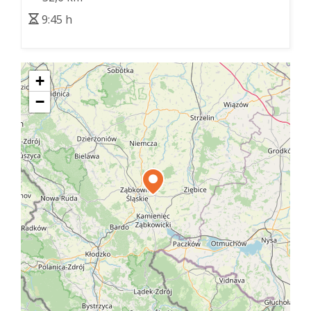
9:45 h
+
−