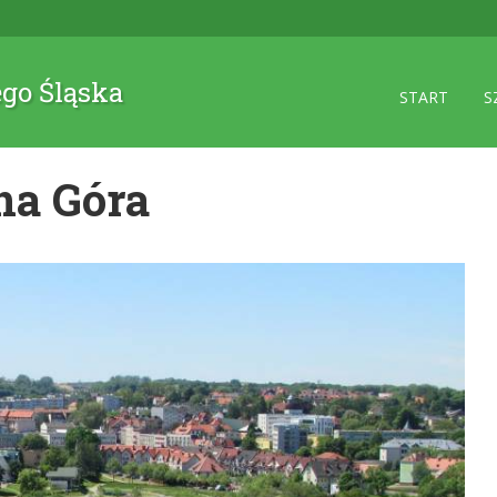
ego Śląska
START
S
na Góra