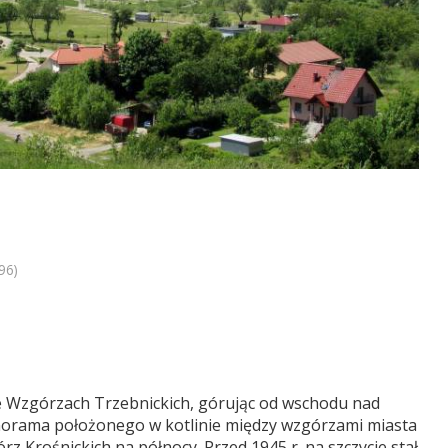
96)
we Wzgórzach Trzebnickich, górując od wschodu nad
anorama położonego w kotlinie między wzgórzami miasta
rz Krośnickich na północy. Przed 1945 r. na szczycie stał