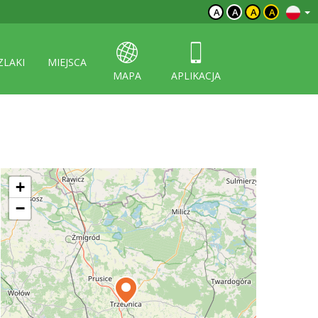
A
A
A
A
ZLAKI
MIEJSCA
MAPA
APLIKACJA
+
−