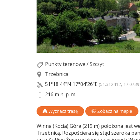
Punkty terenowe
/
Szczyt
Trzebnica
51°18'44"N
17°04'26"E
(51.312412, 17.0739
216 m n. p. m.
Wyznacz trasę
Zobacz na mapie
Winna (Kocia) Góra (219 m) położona jest 
Trzebnicą. Rozpościera się stąd szeroka p
oraz Kotliny Żmigrodzkiej i zalesionych Wzgó