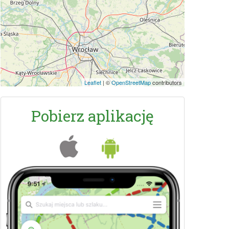
Leaflet
|
©
OpenStreetMap
contributors
Pobierz aplikację