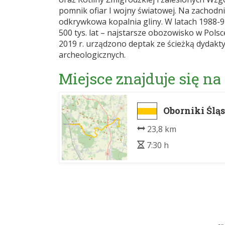
pomnik ofiar I wojny światowej. Na zachodn
odkrywkowa kopalnia gliny. W latach 1988-9
500 tys. lat – najstarsze obozowisko w Polsc
2019 r. urządzono deptak ze ścieżką dydakty
archeologicznych.
Miejsce znajduje się na
Oborniki Ślą
23,8 km
7:30 h