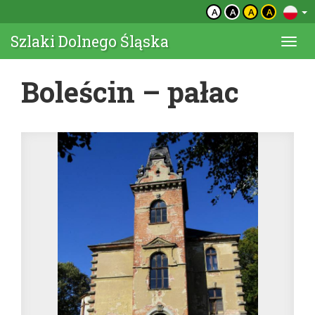
A
A
A
A
Szlaki Dolnego Śląska
Togg
navi
Boleścin – pałac