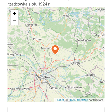
rządcówką z ok. 1924 r.
+
−
Leaflet
|
©
OpenStreetMap
contributors