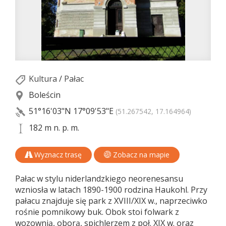
Kultura
/
Pałac
Boleścin
51°16'03"N
17°09'53"E
(51.267542, 17.164964)
182 m n. p. m.
Wyznacz trasę
Zobacz na mapie
Pałac w stylu niderlandzkiego neorenesansu
wzniosła w latach 1890-1900 rodzina Haukohl. Przy
pałacu znajduje się park z XVIII/XIX w., naprzeciwko
rośnie pomnikowy buk. Obok stoi folwark z
wozownią, oborą, spichlerzem z poł. XIX w. oraz