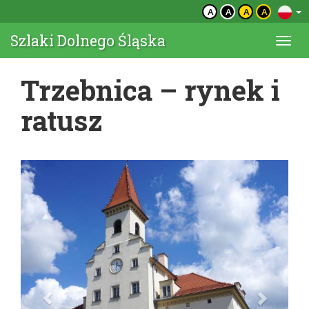
A
A
A
A
Szlaki Dolnego Śląska
Togg
navi
Trzebnica – rynek i
ratusz