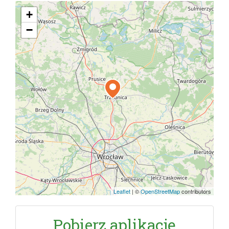
+
−
Leaflet
|
©
OpenStreetMap
contributors
Pobierz aplikację