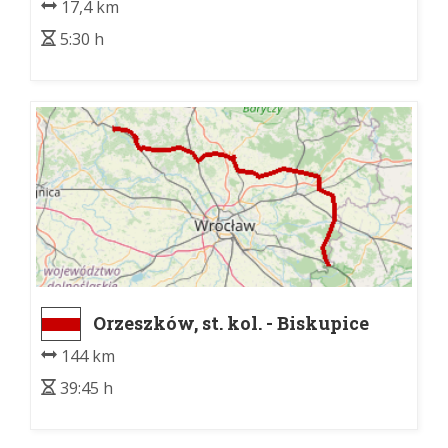
17,4 km
5:30 h
Orzeszków, st. kol. - Biskupice
Oławskie, dw. kol.
144 km
39:45 h