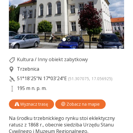
Kultura
/
Inny obiekt zabytkowy
Trzebnica
51°18'25"N
17°03'24"E
(51.307075, 17.056925)
195 m n. p. m.
Wyznacz trasę
Zobacz na mapie
Na środku trzebnickiego rynku stoi eklektyczny
ratusz z 1868 r., obecnie siedziba Urzędu Stanu
Cywilnego i Muzeum Regionalnego,